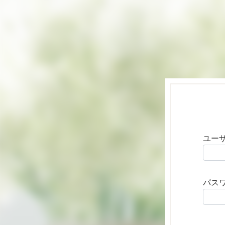
ユー
パス